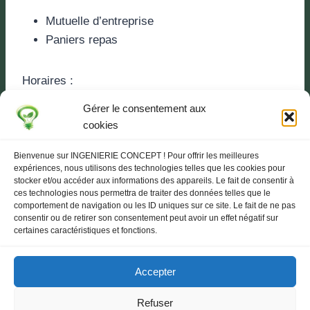
Mutuelle d’entreprise
Paniers repas
Horaires :
Gérer le consentement aux
Périodes de Travail de 7,5 Heures
cookies
35 h du lundi au jeudi 8h00 / 16h30 – vendredi
Bienvenue sur INGENIERIE CONCEPT ! Pour offrir les meilleures
8h00 / 13h00
expériences, nous utilisons des technologies telles que les cookies pour
stocker et/ou accéder aux informations des appareils. Le fait de consentir à
ces technologies nous permettra de traiter des données telles que le
Rémunération supplémentaire :
comportement de navigation ou les ID uniques sur ce site. Le fait de ne pas
consentir ou de retirer son consentement peut avoir un effet négatif sur
certaines caractéristiques et fonctions.
Primes
Accepter
Refuser